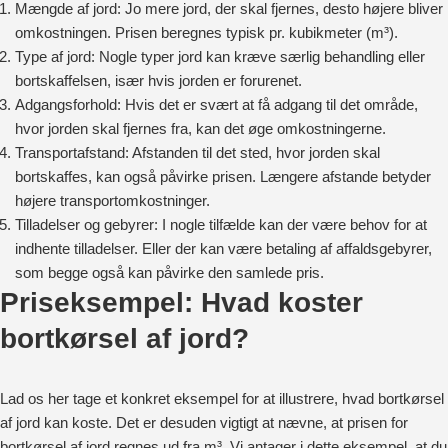
Mængde af jord: Jo mere jord, der skal fjernes, desto højere bliver
omkostningen. Prisen beregnes typisk pr. kubikmeter (m³).
Type af jord: Nogle typer jord kan kræve særlig behandling eller
bortskaffelsen, især hvis jorden er forurenet.
Adgangsforhold: Hvis det er svært at få adgang til det område,
hvor jorden skal fjernes fra, kan det øge omkostningerne.
Transportafstand: Afstanden til det sted, hvor jorden skal
bortskaffes, kan også påvirke prisen. Længere afstande betyder
højere transportomkostninger.
Tilladelser og gebyrer: I nogle tilfælde kan der være behov for at
indhente tilladelser. Eller der kan være betaling af affaldsgebyrer,
som begge også kan påvirke den samlede pris.
Priseksempel: Hvad koster
bortkørsel af jord?
Lad os her tage et konkret eksempel for at illustrere, hvad bortkørsel
af jord kan koste. Det er desuden vigtigt at nævne, at prisen for
bortkørsel af jord regnes ud fra m³. Vi antager i dette eksempel, at du