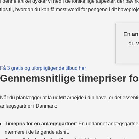
I denne artikel dykker vi ned i de forskellige aspekter, der påv
tips til, hvordan du kan få mest værdi for pengene i dit haveproje
En
an
du v
Få 3 gratis og uforpligtigende tilbud her
Gennemsnitlige timepriser f
Når du planlægger at få udført arbejde i din have, er det essent
anlægsgartner i Danmark:
Timepris for en anlægsgartner:
En uddannet anlægsgartner
nærmere i de følgende afsnit.