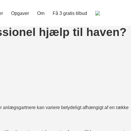
er
Opgaver
Om
Få 3 gratis tilbud
ssionel hjælp til haven?
r anlægsgartnere kan variere betydeligt afhængigt af en række