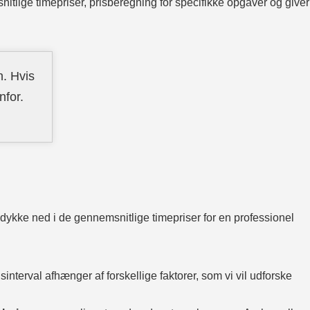
nitlige timepriser, prisberegning for specifikke opgaver og giver
n. Hvis
nfor.
s dykke ned i de gennemsnitlige timepriser for en professionel
isinterval afhænger af forskellige faktorer, som vi vil udforske