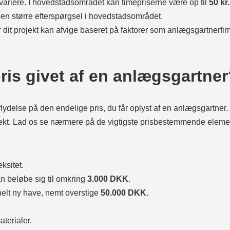
variere. I hovedstadsområdet kan timepriserne være op til
50 kr
den større efterspørgsel i hovedstadsområdet.
or dit projekt kan afvige baseret på faktorer som anlægsgartnerfi
ris givet af en anlægsgartne
flydelse på den endelige pris, du får oplyst af en anlægsgartner.
jekt. Lad os se nærmere på de vigtigste prisbestemmende eleme
ksitet.
n beløbe sig til omkring
3.000 DKK
.
elt ny have, nemt overstige
50.000 DKK
.
aterialer.