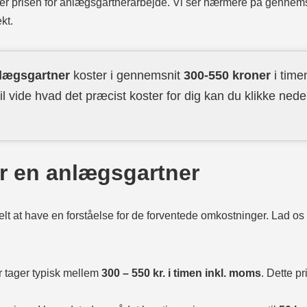
irker prisen for anlægsgartnerarbejde. Vi ser nærmere på gennems
kt.
lægsgartner
koster i gennemsnit
300-550 kroner
i time
il vide hvad det præcist koster for dig kan du klikke nede
or en anlægsgartner
ielt at have en forståelse for de forventede omkostninger. Lad o
 tager typisk mellem
300 – 550 kr. i timen inkl. moms
. Dette pr