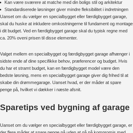
Kan være sværere at matche med din boligs stil og arkitektur
Standardiserede løsninger giver mindre fleksibilitet i indretningen
Uanset om du vælger en specialbygget eller færdigbygget garage,
skal du huske at inkludere omkostningerne til fundament og montage
i dit budget. Ved en færdigbygget garage skal du typisk regne med
ca. 20% oveni prisen til disse elementer.
Valget mellem en specialbygget og færdigbygget garage afhænger i
sidste ende af dine specifikke behov, præferencer og budget. Hvis
du har et stramt budget, kan en færdigbygget model være den
bedste løsning, mens en specialbygget garage giver dig frihed til at
skabe din drømmegarage. Uanset hvad, er der måder at spare
penge på, hvilket vi dækker i næste afsnit.
Sparetips ved bygning af garage
Uanset om du vælger en specialbygget eller færdigbygget garage, er
der flere måder at spare penge på uden at gå på kompromis med