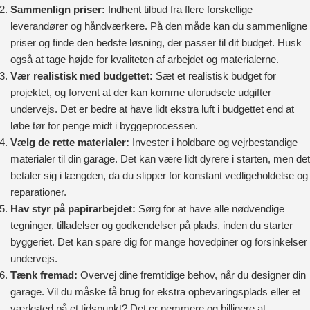
Sammenlign priser:
Indhent tilbud fra flere forskellige
leverandører og håndværkere. På den måde kan du sammenligne
priser og finde den bedste løsning, der passer til dit budget. Husk
også at tage højde for kvaliteten af arbejdet og materialerne.
Vær realistisk med budgettet:
Sæt et realistisk budget for
projektet, og forvent at der kan komme uforudsete udgifter
undervejs. Det er bedre at have lidt ekstra luft i budgettet end at
løbe tør for penge midt i byggeprocessen.
Vælg de rette materialer:
Invester i holdbare og vejrbestandige
materialer til din garage. Det kan være lidt dyrere i starten, men det
betaler sig i længden, da du slipper for konstant vedligeholdelse og
reparationer.
Hav styr på papirarbejdet:
Sørg for at have alle nødvendige
tegninger, tilladelser og godkendelser på plads, inden du starter
byggeriet. Det kan spare dig for mange hovedpiner og forsinkelser
undervejs.
Tænk fremad:
Overvej dine fremtidige behov, når du designer din
garage. Vil du måske få brug for ekstra opbevaringsplads eller et
værksted på et tidspunkt? Det er nemmere og billigere at