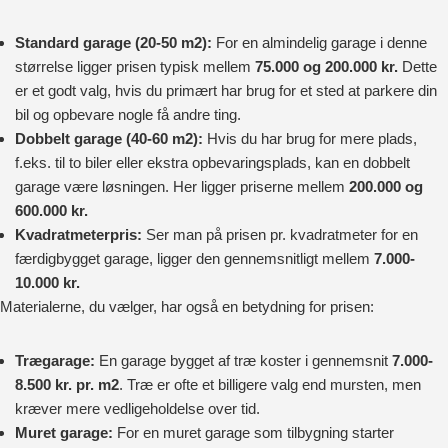
Standard garage (20-50 m2):
For en almindelig garage i denne
størrelse ligger prisen typisk mellem
75.000 og 200.000 kr.
Dette
er et godt valg, hvis du primært har brug for et sted at parkere din
bil og opbevare nogle få andre ting.
Dobbelt garage (40-60 m2):
Hvis du har brug for mere plads,
f.eks. til to biler eller ekstra opbevaringsplads, kan en dobbelt
garage være løsningen. Her ligger priserne mellem
200.000 og
600.000 kr.
Kvadratmeterpris:
Ser man på prisen pr. kvadratmeter for en
færdigbygget garage, ligger den gennemsnitligt mellem
7.000-
10.000 kr.
Materialerne, du vælger, har også en betydning for prisen:
Trægarage:
En garage bygget af træ koster i gennemsnit
7.000-
8.500 kr. pr. m2
. Træ er ofte et billigere valg end mursten, men
kræver mere vedligeholdelse over tid.
Muret garage:
For en muret garage som tilbygning starter