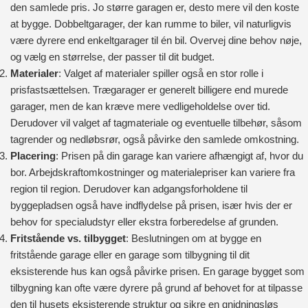
den samlede pris. Jo større garagen er, desto mere vil den koste
at bygge. Dobbeltgarager, der kan rumme to biler, vil naturligvis
være dyrere end enkeltgarager til én bil. Overvej dine behov nøje,
og vælg en størrelse, der passer til dit budget.
Materialer
: Valget af materialer spiller også en stor rolle i
prisfastsættelsen. Trægarager er generelt billigere end murede
garager, men de kan kræve mere vedligeholdelse over tid.
Derudover vil valget af tagmateriale og eventuelle tilbehør, såsom
tagrender og nedløbsrør, også påvirke den samlede omkostning.
Placering
: Prisen på din garage kan variere afhængigt af, hvor du
bor. Arbejdskraftomkostninger og materialepriser kan variere fra
region til region. Derudover kan adgangsforholdene til
byggepladsen også have indflydelse på prisen, især hvis der er
behov for specialudstyr eller ekstra forberedelse af grunden.
Fritstående vs. tilbygget
: Beslutningen om at bygge en
fritstående garage eller en garage som tilbygning til dit
eksisterende hus kan også påvirke prisen. En garage bygget som
tilbygning kan ofte være dyrere på grund af behovet for at tilpasse
den til husets eksisterende struktur og sikre en gnidningsløs