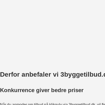
Derfor anbefaler vi 3byggetilbud.
Konkurrence giver bedre priser
Når du anmoder om tilbud på klikgulv via 3byggetilbud.dk, vil fle