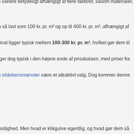
n variere betydeligt afhængigt af flere faktorer, såsom materialer,
 så lavt som 100 kr. pr. m² og op til 400 kr. pr. m², afhængigt af
inat ligger typisk mellem
100-300 kr. pr. m²
, hvilket gør dem til
er dog typisk i den højere ende af prisskalaen, med priser fra
g
sildebensmønster
være et attraktivt valg. Dog kommer denne
sidighed. Men hvad er klikgulve egentlig, og hvad gør dem så