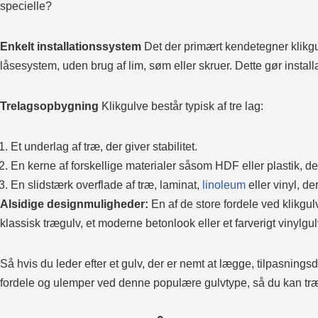
specielle?
Enkelt installationssystem
Det der primært kendetegner klikgu
låsesystem, uden brug af lim, søm eller skruer. Dette gør insta
Trelagsopbygning
Klikgulve består typisk af tre lag:
Et underlag af træ, der giver stabilitet.
En kerne af forskellige materialer såsom HDF eller plastik, 
En slidstærk overflade af træ, laminat,
linoleum
eller vinyl, d
Alsidige designmuligheder:
En af de store fordele ved klikgulv
klassisk trægulv, et moderne betonlook eller et farverigt vinylgulv,
Så hvis du leder efter et gulv, der er nemt at lægge, tilpasningsd
fordele og ulemper ved denne populære gulvtype, så du kan træf