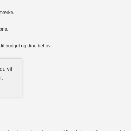
 mærke.
pris.
dit budget og dine behov.
du vil
r.