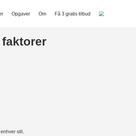
er
Opgaver
Om
Få 3 gratis tilbud
 faktorer
enhver stil.