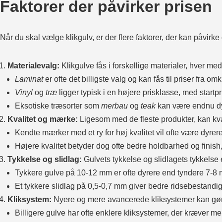
Faktorer der påvirker prisen
Når du skal vælge klikgulv, er der flere faktorer, der kan påvirke
Materialevalg:
Klikgulve fås i forskellige materialer, hver me
Laminat
er ofte det billigste valg og kan fås til priser fra omk
Vinyl
og
træ
ligger typisk i en højere prisklasse, med startpri
Eksotiske træsorter som
merbau
og
teak
kan være endnu dyre
Kvalitet og mærke:
Ligesom med de fleste produkter, kan kva
Kendte mærker med et ry for høj kvalitet vil ofte være dyrer
Højere kvalitet betyder dog ofte bedre holdbarhed og finish
Tykkelse og slidlag:
Gulvets tykkelse og slidlagets tykkelse
Tykkere gulve på 10-12 mm er ofte dyrere end tyndere 7-8
Et tykkere slidlag på 0,5-0,7 mm giver bedre ridsebestand
Kliksystem:
Nyere og mere avancerede kliksystemer kan gør
Billigere gulve har ofte enklere kliksystemer, der kræver 