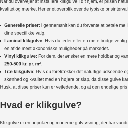
Når du overvejer at installere klikgulve i dit hjem, er prisen natu
kvalitet og mærke. Her er et overblik over de typiske prisintervalle
Generelle priser:
I gennemsnit kan du forvente at betale me
dine specifikke valg.
Laminat klikgulve:
Hvis du leder efter en mere budgetvenlig m
en af de mest økonomiske muligheder på markedet.
Vinyl klikgulve:
For dem, der ønsker en mere holdbar og vandtæ
250-500 kr. pr. m²
.
Træ klikgulve:
Hvis du foretrækker det naturlige udseende og
skønhed og kvalitet med en højere prislap, da disse gulve kan
Husk, at disse priser kun er vejledende, og at den endelige pris
Hvad er klikgulve?
Klikgulve er en populær og moderne gulvløsning, der har vunde