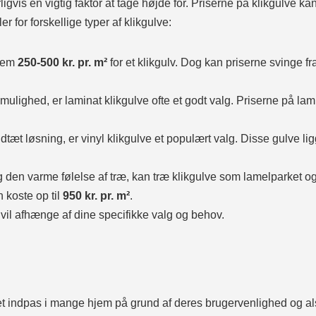
rligvis en vigtig faktor at tage højde for. Priserne på klikgulve ka
r for forskellige typer af klikgulve:
llem
250-500 kr. pr. m²
for et klikgulv. Dog kan priserne svinge fra
ulighed, er laminat klikgulve ofte et godt valg. Priserne på lam
t løsning, er vinyl klikgulve et populært valg. Disse gulve ligg
 den varme følelse af træ, kan træ klikgulve som lamelparket o
 koste op til
950 kr. pr. m²
.
 vil afhænge af dine specifikke valg og behov.
t indpas i mange hjem på grund af deres brugervenlighed og al