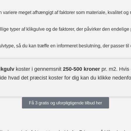
n variere meget afhængigt af faktorer som materiale, kvalitet og
llige typer af klikgulve og de faktorer, der påvirker den endelige 
type, så du kan træffe en informeret beslutning, der passer til 
ikgulv
koster i gennemsnit
250-500 kroner
pr. m2. Hvis 
ide hvad det præcist koster for dig kan du klikke nedenfo
Få 3 gratis og uforpligtigende tilbud her