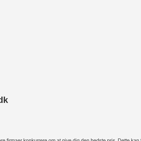
dk
re firmaer konkurrere om at give dig den bedste pris. Dette kan f