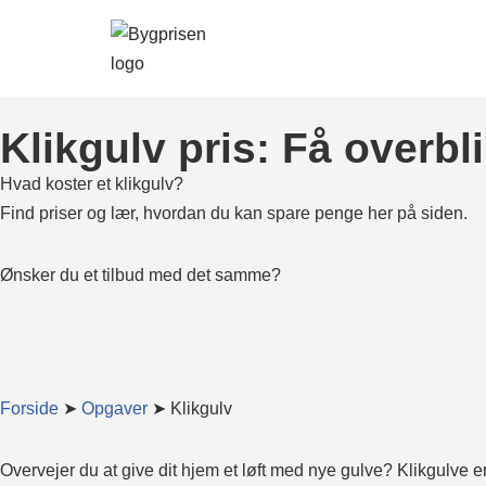
Spring
til
indhold
Klikgulv pris: Få overb
Hvad koster et klikgulv?
Find priser og lær, hvordan du kan spare penge her på siden.
Ønsker du et tilbud med det samme?
Forside
➤
Opgaver
➤ Klikgulv
Overvejer du at give dit hjem et løft med nye gulve? Klikgulve er