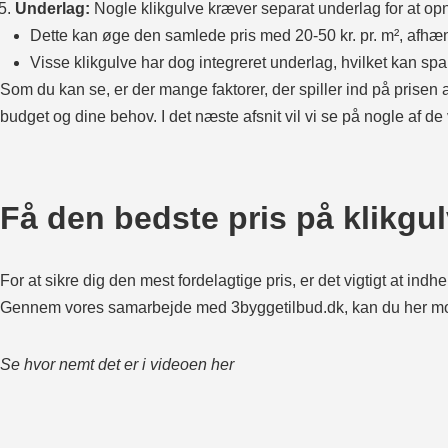
Underlag:
Nogle klikgulve kræver separat underlag for at o
Dette kan øge den samlede pris med 20-50 kr. pr. m², afhæng
Visse klikgulve har dog integreret underlag, hvilket kan s
Som du kan se, er der mange faktorer, der spiller ind på prisen af
budget og dine behov. I det næste afsnit vil vi se på nogle af de 
Få den bedste pris på klikgu
For at sikre dig den mest fordelagtige pris, er det vigtigt at ind
Gennem vores samarbejde med 3byggetilbud.dk, kan du her modta
Se hvor nemt det er i videoen her