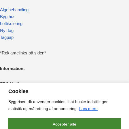
Algebehandling
Byg hus
Loftisolering
Nyt tag
Tagpap
*Reklamelinks på siden*
Information:
FRS Media
Cookies
Jyllandsgade 16, 1. 8
9000 Aalborg
Bygprisen.dk anvender cookies til at huske indstillinger,
43275690
statistik og målretning af annoncering.
Læs mere
kontakt@bygprisen.dk
Accepter alle
Om
|
Sitemap
|
Cookie- og privatlivspolitik