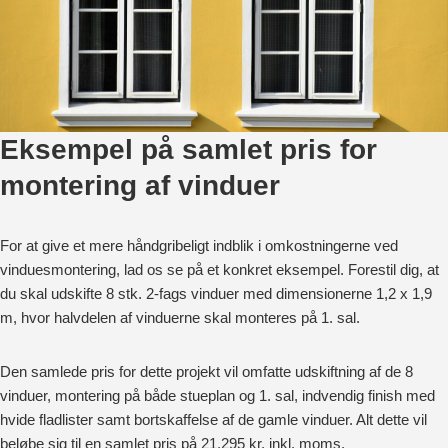
Eksempel på samlet pris for
montering af vinduer
For at give et mere håndgribeligt indblik i omkostningerne ved
vinduesmontering, lad os se på et konkret eksempel. Forestil dig, at
du skal udskifte 8 stk. 2-fags vinduer med dimensionerne 1,2 x 1,9
m, hvor halvdelen af vinduerne skal monteres på 1. sal.
Den samlede pris for dette projekt vil omfatte udskiftning af de 8
vinduer, montering på både stueplan og 1. sal, indvendig finish med
hvide fladlister samt bortskaffelse af de gamle vinduer. Alt dette vil
beløbe sig til en samlet pris på 21.295 kr. inkl. moms.