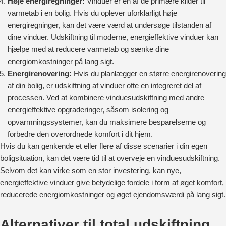
Høje energiregninger:
Vinduer er en af de primære kilder til
varmetab i en bolig. Hvis du oplever uforklarligt høje
energiregninger, kan det være værd at undersøge tilstanden af
dine vinduer. Udskiftning til moderne, energieffektive vinduer kan
hjælpe med at reducere varmetab og sænke dine
energiomkostninger på lang sigt.
Energirenovering:
Hvis du planlægger en større energirenovering
af din bolig, er udskiftning af vinduer ofte en integreret del af
processen. Ved at kombinere vinduesudskiftning med andre
energieffektive opgraderinger, såsom isolering og
opvarmningssystemer, kan du maksimere besparelserne og
forbedre den overordnede komfort i dit hjem.
Hvis du kan genkende et eller flere af disse scenarier i din egen
boligsituation, kan det være tid til at overveje en vinduesudskiftning.
Selvom det kan virke som en stor investering, kan nye,
energieffektive vinduer give betydelige fordele i form af øget komfort,
reducerede energiomkostninger og øget ejendomsværdi på lang sigt.
Alternativer til total udskiftning