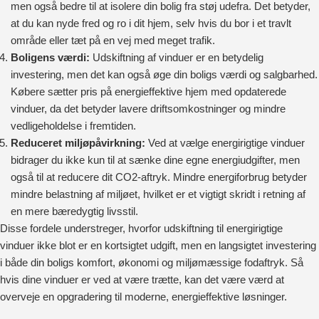
men også bedre til at isolere din bolig fra støj udefra. Det betyder,
at du kan nyde fred og ro i dit hjem, selv hvis du bor i et travlt
område eller tæt på en vej med meget trafik.
Boligens værdi:
Udskiftning af vinduer er en betydelig
investering, men det kan også øge din boligs værdi og salgbarhed.
Købere sætter pris på energieffektive hjem med opdaterede
vinduer, da det betyder lavere driftsomkostninger og mindre
vedligeholdelse i fremtiden.
Reduceret miljøpåvirkning:
Ved at vælge energirigtige vinduer
bidrager du ikke kun til at sænke dine egne energiudgifter, men
også til at reducere dit CO2-aftryk. Mindre energiforbrug betyder
mindre belastning af miljøet, hvilket er et vigtigt skridt i retning af
en mere bæredygtig livsstil.
Disse fordele understreger, hvorfor udskiftning til energirigtige
vinduer ikke blot er en kortsigtet udgift, men en langsigtet investering
i både din boligs komfort, økonomi og miljømæssige fodaftryk. Så
hvis dine vinduer er ved at være trætte, kan det være værd at
overveje en opgradering til moderne, energieffektive løsninger.