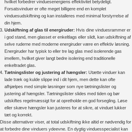
hvilket forbedrer vinduesenergiens effektivitet betydeligt.
Forsatsvinduer er ofte meget billigere end en komplet
vinduesudskiftning og kan installeres med minimal forstyrrelse af
din hjem.
Udskiftning af glas til energiruder:
Hvis dine vinduesrammer er
i god stand, men glasset er enkeltlags eller slidt, kan udskiftning af
selve ruderne med moderne energiruder være en effektiv løsning.
Energiruder har typisk to eller tre lag glas med isolerende gas
imellem, hvilket giver langt bedre isolering end traditionelle
enkeltradet glas.
Tætningslister og justering af hængsler:
Utætte vinduer kan
lade træk og kulde slippe ind i dit hjem, men dette kan ofte
afhjælpes med simple løsninger som nye tætningslister og
justering af hængsler. Tætningslister slides med tiden og bør
udskiftes regelmæssigt for at opretholde en god forsegling. Løse
eller skæve hængsler kan justeres for at sikre, at vinduet lukker
tæt og korrekt.
Disse alternativer viser, at total udskiftning ikke altid er nødvendig for
at forbedre dine vinduers ydeevne. En dygtig vinduesspecialist kan