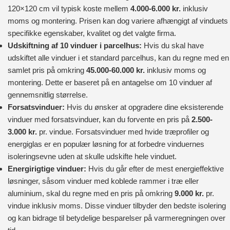
120×120 cm vil typisk koste mellem
4.000-6.000 kr.
inklusiv
moms og montering. Prisen kan dog variere afhængigt af vinduets
specifikke egenskaber, kvalitet og det valgte firma.
Udskiftning af 10 vinduer i parcelhus:
Hvis du skal have
udskiftet alle vinduer i et standard parcelhus, kan du regne med en
samlet pris på omkring
45.000-60.000 kr.
inklusiv moms og
montering. Dette er baseret på en antagelse om 10 vinduer af
gennemsnitlig størrelse.
Forsatsvinduer:
Hvis du ønsker at opgradere dine eksisterende
vinduer med forsatsvinduer, kan du forvente en pris på
2.500-
3.000 kr.
pr. vindue. Forsatsvinduer med hvide træprofiler og
energiglas er en populær løsning for at forbedre vinduernes
isoleringsevne uden at skulle udskifte hele vinduet.
Energirigtige vinduer:
Hvis du går efter de mest energieffektive
løsninger, såsom vinduer med koblede rammer i træ eller
aluminium, skal du regne med en pris på omkring
9.000 kr.
pr.
vindue inklusiv moms. Disse vinduer tilbyder den bedste isolering
og kan bidrage til betydelige besparelser på varmeregningen over